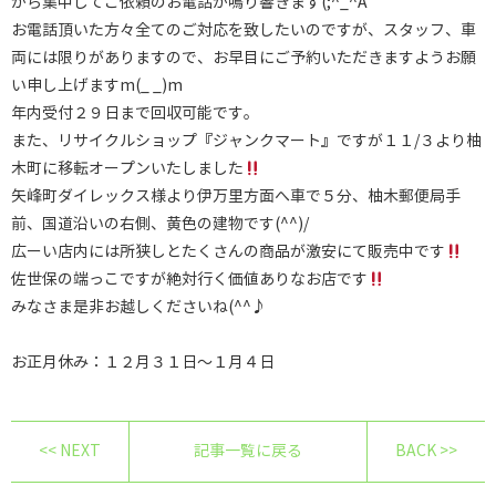
から集中してご依頼のお電話が鳴り響きます(;^_^A
お電話頂いた方々全てのご対応を致したいのですが、スタッフ、車
両には限りがありますので、お早目にご予約いただきますようお願
い申し上げますm(_ _)m
年内受付２９日まで回収可能です。
また、リサイクルショップ『ジャンクマート』ですが１１/３より柚
木町に移転オープンいたしました
矢峰町ダイレックス様より伊万里方面へ車で５分、柚木郵便局手
前、国道沿いの右側、黄色の建物です(^^)/
広ーい店内には所狭しとたくさんの商品が激安にて販売中です
佐世保の端っこですが絶対行く価値ありなお店です
みなさま是非お越しくださいね(^^♪
お正月休み：１２月３１日～１月４日
<< NEXT
記事一覧に戻る
BACK >>