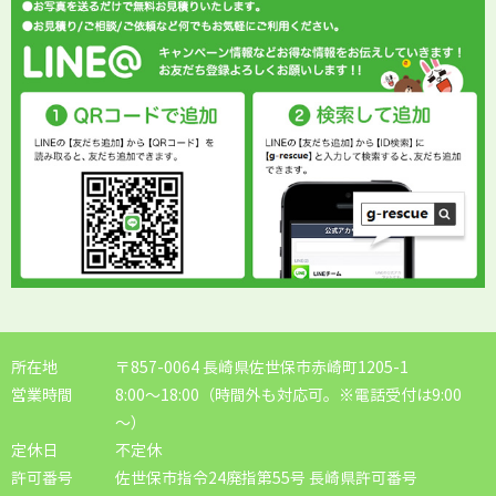
所在地
〒857-0064 長崎県佐世保市赤崎町1205-1
営業時間
8:00～18:00（時間外も対応可。※電話受付は9:00
～）
定休日
不定休
許可番号
佐世保市指令24廃指第55号 長崎県許可番号