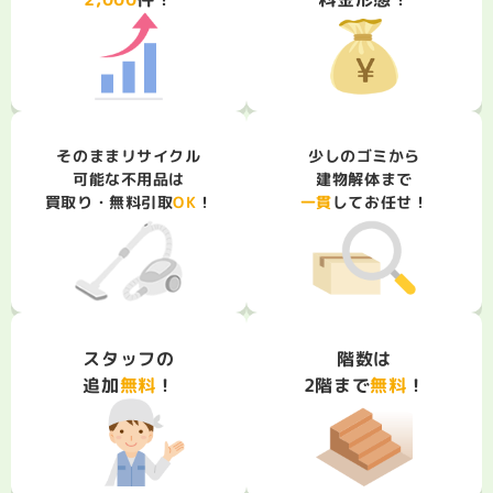
そのままリサイクル
少しのゴミから
可能な不用品は
建物解体まで
買取り・無料引取
一貫
してお任せ！
OK
！
スタッフの
階数は
2階まで
追加
無料
無料
！
！